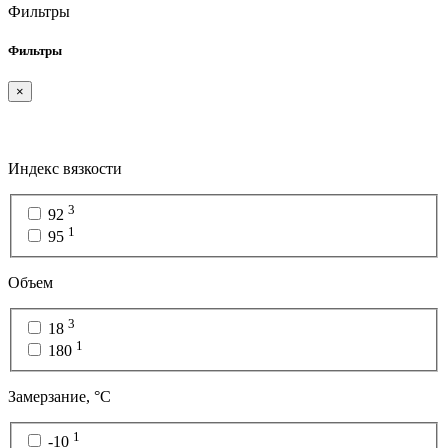
Фильтры
Фильтры
×
Индекс вязкости
3
92
1
95
Объем
3
18
1
180
Замерзание, °C
1
-10