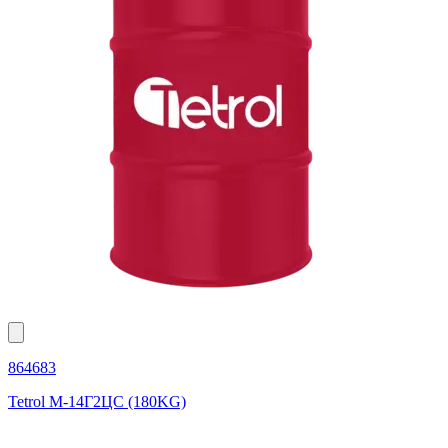
864683
Tetrol М-14Г2ЦС (180KG)